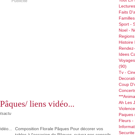
Tout En
Publicité
Lectures
Faits D'a
Famille
Sport - 
Noel - N
Regions
Histoire
Rendez-
Idees C
Voyages
(90)
Tv - Cin
Decorati
Coup D'oe
Concerts
***anim
Pâques/ liens vidéo...
Ah Les J
Violence
etsactu
Paques
Fleurs -
Informat
Composition Florale Pâques Pour décorer vos
Securite
tables à l'occasion de Pâques, suivez nos conseils