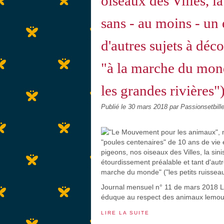
oiseaux des Villes, la
sans - au moins - un 
d'autres sujets à déc
"à la marche du mond
les grandes rivières")
Publié le
30 mars 2018
par Passionsetbill
Journal mensuel n° 11 de mars 201
éduque au respect des animaux lemo
LIRE LA SUITE