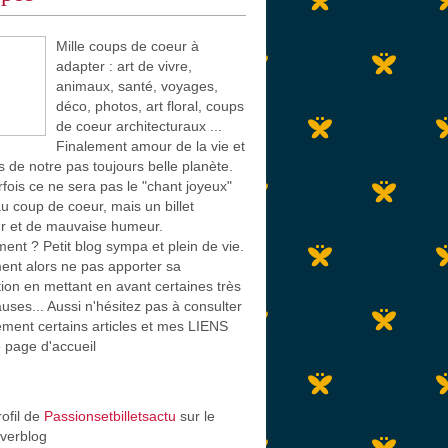
Mille coups de coeur à
adapter : art de vivre,
animaux, santé, voyages,
déco, photos, art floral, coups
de coeur architecturaux ...
Finalement amour de la vie et
s de notre pas toujours belle planète.
rfois ce ne sera pas le "chant joyeux"
u coup de coeur, mais un billet
r et de mauvaise humeur.
ent ? Petit blog sympa et plein de vie.
nt alors ne pas apporter sa
tion en mettant en avant certaines très
auses... Aussi n'hésitez pas à consulter
ement certains articles et mes LIENS
e page d'accueil
rofil de
Passionsetbilletsactu
sur le
Overblog