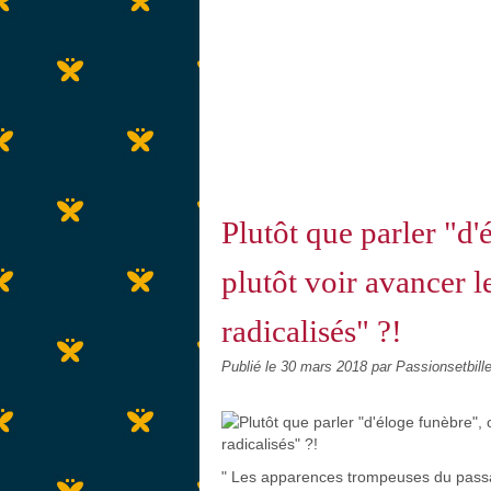
Plutôt que parler "d'
plutôt voir avancer l
radicalisés" ?!
Publié le
30 mars 2018
par Passionsetbill
" Les apparences trompeuses du passag