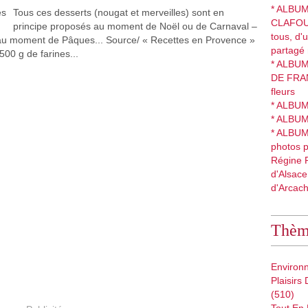
* ALBUM 
Tous ces desserts (nougat et merveilles) sont en
CLAFOU
principe proposés au moment de Noël ou de Carnaval –
tous, d'
ir au moment de Pâques... Source/ « Recettes en Provence »
partagé
00 g de farines...
* ALBUM
DE FRANC
fleurs
* ALBUM 
* ALBU
* ALBU
photos 
Régine R
d'Alsace
d'Arcac
Thème
Environ
Plaisirs
(510)