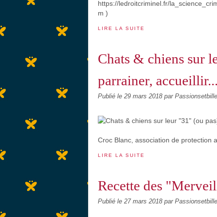
https://ledroitcriminel.fr/la_science_c
m )
LIRE LA SUITE
Chats & chiens sur le
parrainer, accueillir..
Publié le
29 mars 2018
par Passionsetbill
Croc Blanc, association de protection 
LIRE LA SUITE
Recette des "Merveill
Publié le
27 mars 2018
par Passionsetbill