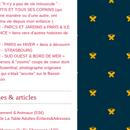
"Il n'y a pas de vie minuscule " -
TIS ET TOUS SES COPAINS (qui
une manière ou d'une autre, ont
 ma vie depuis mon enfance )
 - PARCS ET JARDINS à PARIS & ILE
E + liens vers d'autres histoires de
- PARIS en HIVER + liens à découvrir
M - STRASBOURG
M - SUD OUEST & BORD DE MER =
persos & "zooms" coups de coeur dont
osenthal, photographe originaire
 qui s'était "ancrée" sur le Bassin
hon
s & articles
nement & Animaux
(534)
 De La Table Adultes-Enfants&adresses