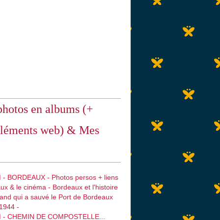
hotos en albums (+
léments web) & Mes
 - BORDEAUX - Photos persos + liens
ux & le cinéma - Bordeaux et l'histoire
emand qui a sauvé le Port de Bordeaux
1944 -
M - CHEMIN DE COMPOSTELLE...