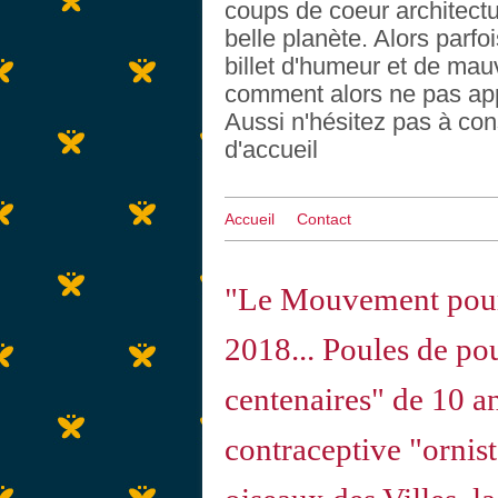
coups de coeur architectu
belle planète. Alors parf
billet d'humeur et de mau
comment alors ne pas appo
Aussi n'hésitez pas à con
d'accueil
Accueil
Contact
"Le Mouvement pour
2018... Poules de po
centenaires" de 10 a
contraceptive "ornist