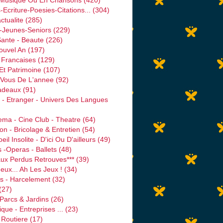
 Musique Ou En Chansons
(420)
-Ecriture-Poesies-Citations...
(304)
ctualite
(285)
s-Jeunes-Seniors
(229)
Sante - Beaute
(226)
ouvel An
(197)
 Francaises
(129)
 Et Patrimoine
(107)
Vous De L'annee
(92)
adeaux
(91)
 - Etranger - Univers Des Langues
ema - Cine Club - Theatre
(64)
on - Bricolage & Entretien
(54)
il Insolite - D'ici Ou D'ailleurs
(49)
 -operas - Ballets
(48)
aux Perdus Retrouves***
(39)
eux... Ah Les Jeux !
(34)
s - Harcelement
(32)
(27)
 Parcs & Jardins
(26)
ique - Entreprises ...
(23)
 Routiere
(17)