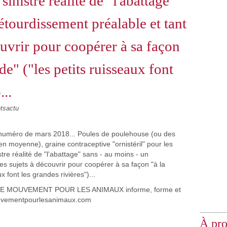
 sinistre réalité de "l'abattage"
étourdissement préalable et tant
ouvrir pour coopérer à sa façon
e" ("les petits ruisseaux font
...
etsactu
8 LE MOUVEMENT POUR LES ANIMAUX informe, forme et
uvementpourlesanimaux.com
À pr