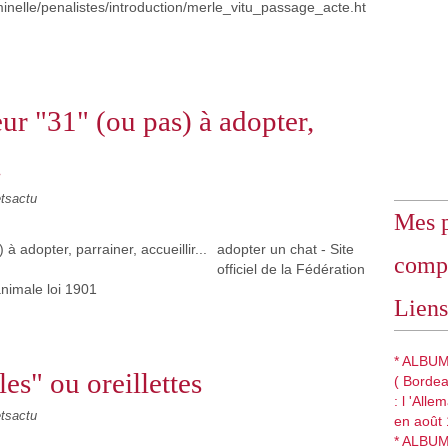
riminelle/penalistes/introduction/merle_vitu_passage_acte.ht
ur "31" (ou pas) à adopter,
.
etsactu
Mes p
adopter un chat - Site
comp
officiel de la Fédération
animale loi 1901
Liens
* ALBUM
es" ou oreillettes
( Bordea
: l 'All
etsactu
en août 
* ALBU