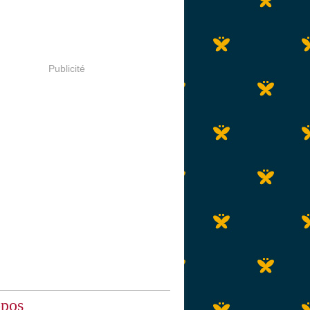
Publicité
opos