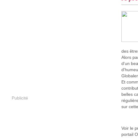
des être
Alors pa
d'un bea
d'humeu
Globalem
Et comme
contribu
belles c
Publicité
régulièr
sur cett
Voir le p
portail 