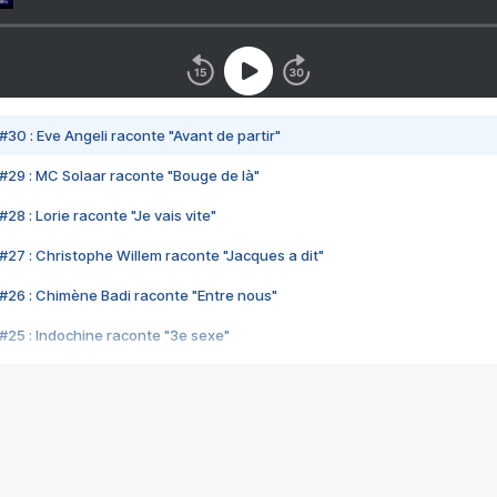
#30 : Eve Angeli raconte "Avant de partir"
#29 : MC Solaar raconte "Bouge de là"
28 : Lorie raconte "Je vais vite"
#27 : Christophe Willem raconte "Jacques a dit"
#26 : Chimène Badi raconte "Entre nous"
#25 : Indochine raconte "3e sexe"
#24 : Zaho raconte "C'est chelou"
#23 : Patrick Bruel raconte "Au café des délices"
#22 : Kyo raconte "Le chemin"
#21 : Nolwenn Leroy raconte "Cassé"