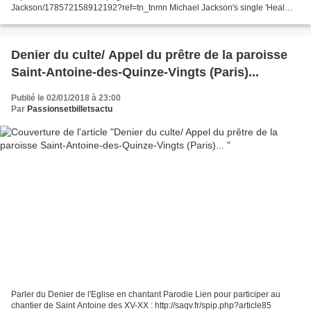
Jackson/178572158912192?ref=tn_tnmn Michael Jackson's single 'Heal
The World' Seriously. No Description is needed. I DO NOT OWN THIS SONG!
Hope You Enjoy!...
Denier du culte/ Appel du prêtre de la paroisse
Saint-Antoine-des-Quinze-Vingts (Paris)...
Publié le 02/01/2018 à 23:00
Par
Passionsetbilletsactu
Parler du Denier de l'Eglise en chantant Parodie Lien pour participer au
chantier de Saint Antoine des XV-XX : http://saqv.fr/spip.php?article85