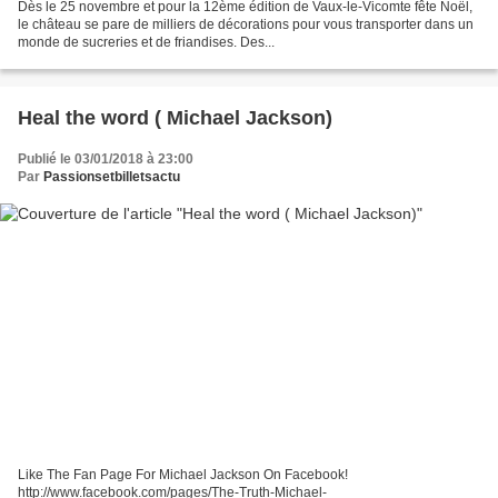
Dès le 25 novembre et pour la 12ème édition de Vaux-le-Vicomte fête Noël,
le château se pare de milliers de décorations pour vous transporter dans un
monde de sucreries et de friandises. Des...
Heal the word ( Michael Jackson)
Publié le 03/01/2018 à 23:00
Par
Passionsetbilletsactu
Like The Fan Page For Michael Jackson On Facebook!
http://www.facebook.com/pages/The-Truth-Michael-