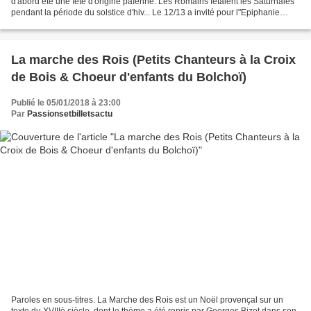
d'abord été une fête d'origine païenne. Les Romains fêtaient les Saturnales
pendant la période du solstice d'hiv... Le 12/13 a invité pour l"Epiphanie
Jean-Paul Pignol, meilleur...
La marche des Rois (Petits Chanteurs à la Croix
de Bois & Choeur d'enfants du Bolchoï)
Publié le 05/01/2018 à 23:00
Par
Passionsetbilletsactu
Paroles en sous-titres. La Marche des Rois est un Noël provençal sur un
texte du XVIIIè siècle, dont le thème a été repris par Georges Bizet dans son