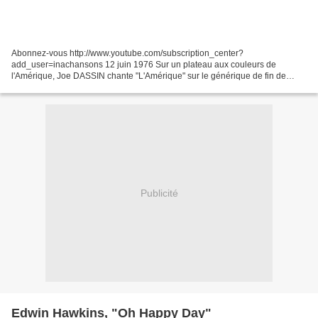
Abonnez-vous http://www.youtube.com/subscription_center?
add_user=inachansons 12 juin 1976 Sur un plateau aux couleurs de
l'Amérique, Joe DASSIN chante "L'Amérique" sur le générique de fin de
l'émission. Il est accompagné de danseurs et de majorettes puis...
Publicité
Edwin Hawkins, "Oh Happy Day"