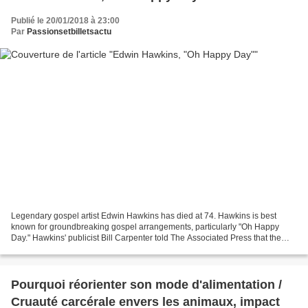
Publié le 20/01/2018 à 23:00
Par
Passionsetbilletsactu
Legendary gospel artist Edwin Hawkins has died at 74. Hawkins is best
known for groundbreaking gospel arrangements, particularly "Oh Happy
Day." Hawkins' publicist Bill Carpenter told The Associated Press that the
singer died early Monday at his home...
Pourquoi réorienter son mode d'alimentation /
Cruauté carcérale envers les animaux, impact