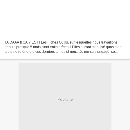
TA DAAA !! CA Y EST ! Les Fiches Outils, sur lesquelles nous travaillons
depuis presque 5 mois, sont enfin prêtes !! Elles auront mobilisé quasiment
toute notre énergie ces derniers temps et nou... Je me suis engagé, ce
nouvel an, à vous parler des solutions...
Publicité