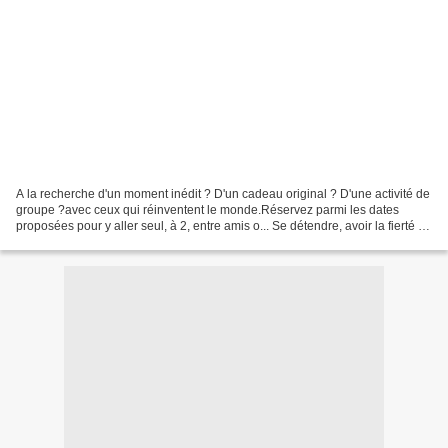
A la recherche d'un moment inédit ? D'un cadeau original ? D'une activité de
groupe ?avec ceux qui réinventent le monde.Réservez parmi les dates
proposées pour y aller seul, à 2, entre amis o... Se détendre, avoir la fierté de
fabriquer un objet, s'affranchir...