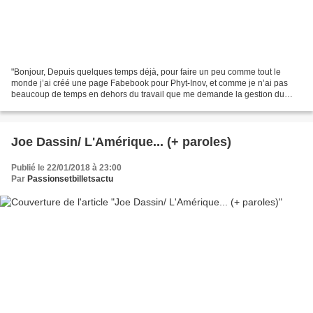
"Bonjour, Depuis quelques temps déjà, pour faire un peu comme tout le
monde j’ai créé une page Fabebook pour Phyt-Inov, et comme je n’ai pas
beaucoup de temps en dehors du travail que me demande la gestion du
laboratoire, je n’ai pas vraiment pu m’en...
Joe Dassin/ L'Amérique... (+ paroles)
Publié le 22/01/2018 à 23:00
Par
Passionsetbilletsactu