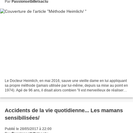
Par
Passionsetbilletsactu
Le Docteur Heimlich, en mai 2016, sauve une vieille dame en lui appliquant
sa propre méthode (jamais utilisée par lui-même, depuis sa mise au point en
1974). Agé de 96 ans, il disait alors combien "il est merveilleux de réaliser
qu'il avait contribué...
Accidents de la vie quotidienne... Les mamans
sensibilisées/
Publié le 28/05/2017 à 22:00