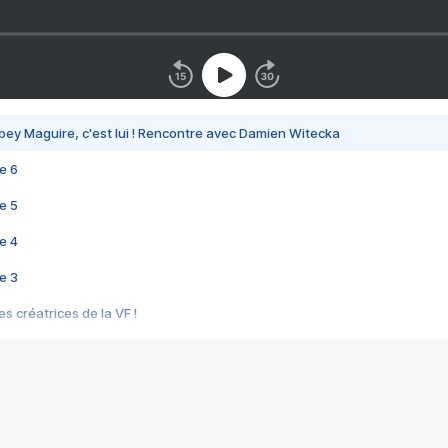
bey Maguire, c'est lui ! Rencontre avec Damien Witecka
e 6
e 5
e 4
e 3
s créatrices de la VF !
e 2
e 1
e Mektoub My Love arrive enfin ! Rencontre avec Shaïn Boumedine et Sal