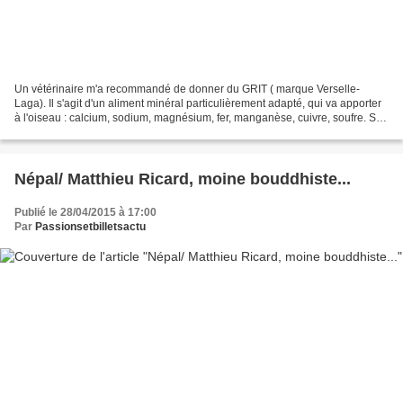
Un vétérinaire m'a recommandé de donner du GRIT ( marque Verselle-
Laga). Il s'agit d'un aliment minéral particulièrement adapté, qui va apporter
à l'oiseau : calcium, sodium, magnésium, fer, manganèse, cuivre, soufre. Sa
composition : poudre de coquilles...
Népal/ Matthieu Ricard, moine bouddhiste...
Publié le 28/04/2015 à 17:00
Par
Passionsetbilletsactu