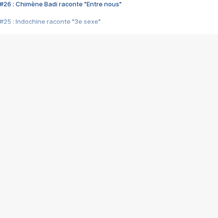
#26 : Chimène Badi raconte "Entre nous"
#25 : Indochine raconte "3e sexe"
#24 : Zaho raconte "C'est chelou"
#23 : Patrick Bruel raconte "Au café des délices"
#22 : Kyo raconte "Le chemin"
#21 : Nolwenn Leroy raconte "Cassé"
#20 : Patrick Hernandez raconte "Born to be alive"
#19 : Lorie raconte "Près de moi"
#18 : Michael Jones raconte "A nos actes manqués" (avec Jean-Jacque
#17 : Khaled raconte "Aïcha"
#16 : Corneille raconte "Parce qu'on vient de loin"
#15 : Indochine raconte "L'aventurier"
14 : Lorie raconte "Sur un air latino"