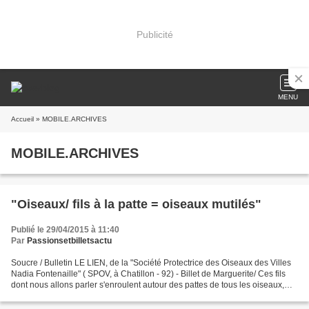
Publicité
MENU
Accueil
» MOBILE.ARCHIVES
MOBILE.ARCHIVES
"Oiseaux/ fils à la patte = oiseaux mutilés"
Publié le 29/04/2015 à 11:40
Par
Passionsetbilletsactu
Soucre / Bulletin LE LIEN, de la "Société Protectrice des Oiseaux des Villes
Nadia Fontenaille" ( SPOV, à Chatillon - 92) - Billet de Marguerite/ Ces fils
dont nous allons parler s'enroulent autour des pattes de tous les oiseaux,
mais comme Marguerite...