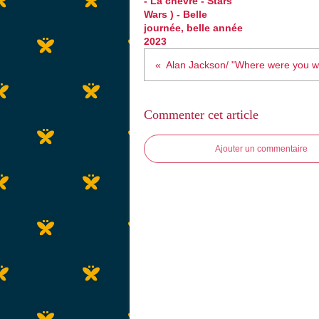
- La chèvre - Stars
Wars ) - Belle
journée, belle année
2023
Commenter cet article
Ajouter un commentaire