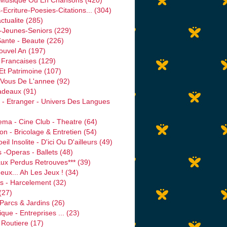
 Musique Ou En Chansons
(420)
-Ecriture-Poesies-Citations...
(304)
ctualite
(285)
s-Jeunes-Seniors
(229)
Sante - Beaute
(226)
ouvel An
(197)
 Francaises
(129)
 Et Patrimoine
(107)
Vous De L'annee
(92)
adeaux
(91)
 - Etranger - Univers Des Langues
ema - Cine Club - Theatre
(64)
on - Bricolage & Entretien
(54)
il Insolite - D'ici Ou D'ailleurs
(49)
 -operas - Ballets
(48)
aux Perdus Retrouves***
(39)
eux... Ah Les Jeux !
(34)
s - Harcelement
(32)
(27)
 Parcs & Jardins
(26)
ique - Entreprises ...
(23)
 Routiere
(17)