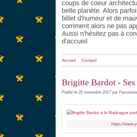
coups de coeur architectu
belle planète. Alors parf
billet d'humeur et de mau
comment alors ne pas appo
Aussi n'hésitez pas à con
d'accueil
Accueil
Contact
Brigitte Bardot - Ses 
Publié le
25 novembre 2017
par Passionse
https://www