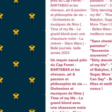
"Sans chemi
pantalon" -
"Souvenirs
souvenirs" - 
Un requin sauvé près
"Dirty dancin
du Cap Ferret -
of my life" -
BARTABAS et les
of Babylon, 
chevaux, art &
Sugar, More 
passion et
Can Say" - B
philosophie de vie ---
fêtes et meil
Orchestres et
voeux !
musiques de films (
Time of my life - Le
grand blond avec
une chaussure noire