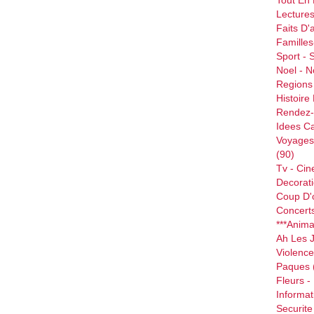
Tout En
Lectures
Faits D'a
Famille
Sport - 
Noel - N
Regions
Histoire
Rendez-
Idees C
Voyages
(90)
Tv - Cin
Decorati
Coup D'oe
Concerts
***anim
Ah Les J
Violence
Paques
Fleurs -
Informat
Securite