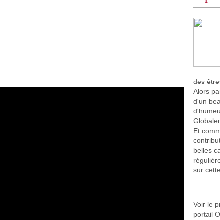
des être
Alors pa
d'un bea
d'humeu
Globalem
Et comme
contribu
belles c
régulièr
sur cett
Voir le p
portail 