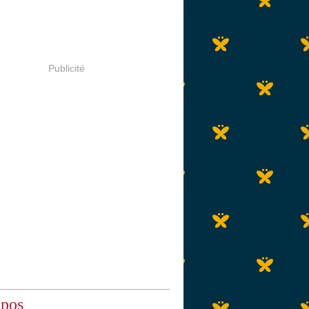
Publicité
opos