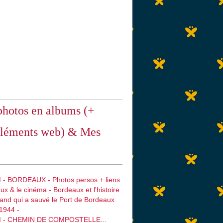
hotos en albums (+
léments web) & Mes
 - BORDEAUX - Photos persos + liens
ux & le cinéma - Bordeaux et l'histoire
emand qui a sauvé le Port de Bordeaux
1944 -
M - CHEMIN DE COMPOSTELLE...