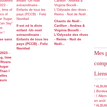
Chants de Noël -
Il est né le divin
Carillon - Andrea &
enfant -Un noel
Virginia Bocelli -
extraordinaire -
L'Odyssée des rêves
se sans
Enfants de tous les
- Reims - Nuit de
pays (PCCB) - Feliz
Noël...
Navidad
Mes p
2023 -
g, time
 "Rivers
comp
Sugar
Than I
Liens
elles
leurs
* ALBUM
( Bordea
: l 'All
en août 
* ALBU