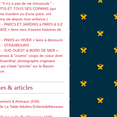
"Il n'y a pas de vie minuscule " -
TIS ET TOUS SES COPAINS (qui
une manière ou d'une autre, ont
 ma vie depuis mon enfance )
 - PARCS ET JARDINS à PARIS & ILE
E + liens vers d'autres histoires de
- PARIS en HIVER + liens à découvrir
M - STRASBOURG
M - SUD OUEST & BORD DE MER =
persos & "zooms" coups de coeur dont
osenthal, photographe originaire
 qui s'était "ancrée" sur le Bassin
hon
s & articles
nement & Animaux
(534)
 De La Table Adultes-Enfants&adresses