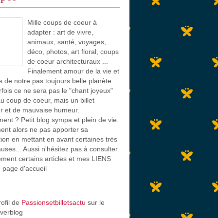
Mille coups de coeur à
adapter : art de vivre,
animaux, santé, voyages,
déco, photos, art floral, coups
de coeur architecturaux ...
Finalement amour de la vie et
s de notre pas toujours belle planète.
rfois ce ne sera pas le "chant joyeux"
u coup de coeur, mais un billet
r et de mauvaise humeur.
ent ? Petit blog sympa et plein de vie.
nt alors ne pas apporter sa
tion en mettant en avant certaines très
auses... Aussi n'hésitez pas à consulter
ement certains articles et mes LIENS
e page d'accueil
rofil de
Passionsetbilletsactu
sur le
Overblog