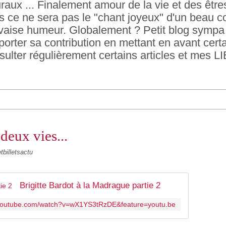
raux ... Finalement amour de la vie et des être
ois ce ne sera pas le "chant joyeux" d'un beau 
vaise humeur. Globalement ? Petit blog sympa e
rter sa contribution en mettant en avant certa
sulter régulièrement certains articles et mes L
deux vies...
tbilletsactu
Brigitte Bardot à la Madrague partie 2
.youtube.com/watch?v=wX1YS3tRzDE&feature=youtu.be