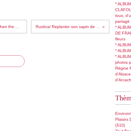
* ALBUM 
CLAFOU
tous, d'
partagé
Alan Jackson/ "Where were you when the World stopped turning ?" (+ paroles anglais-français)
Rustica/ Replanter son sapin de Noël (mieux vaut y penser avant l'achat)
* ALBUM
DE FRANC
fleurs
* ALBUM 
* ALBU
* ALBU
photos 
Régine R
d'Alsace
d'Arcac
Thème
Environ
Plaisirs
(510)