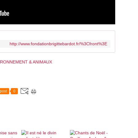
http://www.fondationbrigittebardot.fr/%3Cfront%3E
IRONNEMENT & ANIMAUX
post
0